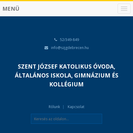
MENÜ
N
a
v
i
g
á
52/349-849
c
info@szjgdebrecen.hu
i
ó
SZENT JÓZSEF KATOLIKUS ÓVODA,
ÁLTALÁNOS ISKOLA, GIMNÁZIUM ÉS
KOLLÉGIUM
Rólunk
Kapcsolat