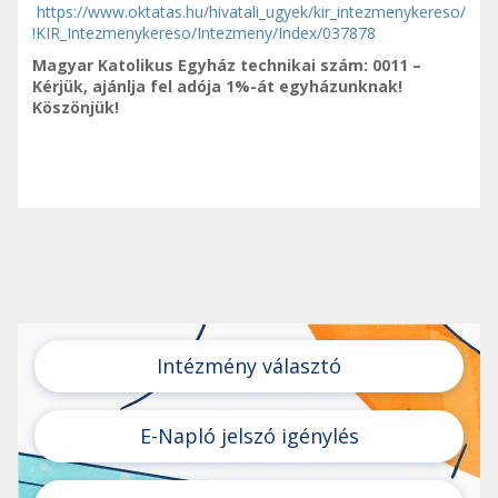
https://www.oktatas.hu/hivatali_ugyek/kir_intezmenykereso/
!KIR_Intezmenykereso/Intezmeny/Index/037878
Magyar Katolikus Egyház technikai szám: 0011 –
Kérjük, ajánlja fel adója 1%-át egyházunknak!
Köszönjük!
Intézmény választó
E-Napló jelszó igénylés