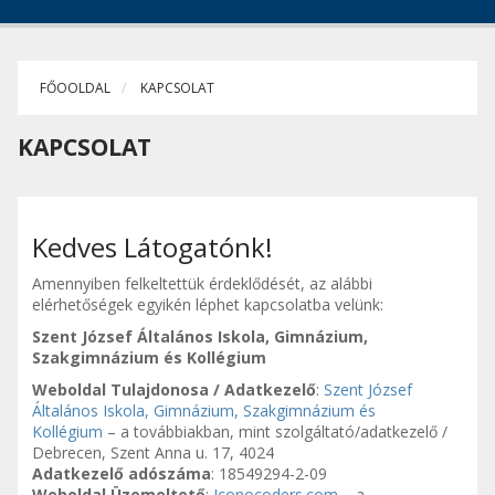
FŐOOLDAL
KAPCSOLAT
KAPCSOLAT
Kedves Látogatónk!
Amennyiben felkeltettük érdeklődését, az alábbi
elérhetőségek egyikén léphet kapcsolatba velünk:
Szent József Általános Iskola, Gimnázium,
Szakgimnázium és Kollégium
Weboldal Tulajdonosa / Adatkezelő
:
Szent József
Általános Iskola, Gimnázium, Szakgimnázium és
Kollégium
– a továbbiakban, mint szolgáltató/adatkezelő /
Debrecen, Szent Anna u. 17, 4024
Adatkezelő adószáma
: 18549294-2-09
Weboldal Üzemeltető
:
Iconocoders.com
– a