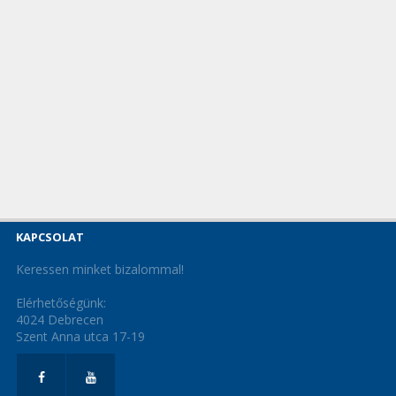
KAPCSOLAT
Keressen minket bizalommal!
Elérhetőségünk:
4024 Debrecen
Szent Anna utca 17-19