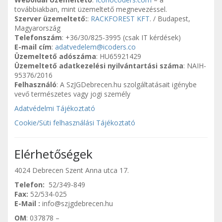
továbbiakban, mint üzemeltető megnevezéssel.
Szerver üzemeltető:
:
RACKFOREST KFT
. / Budapest,
Magyarország
Telefonszám
: +36/30/825-3995 (csak IT kérdések)
E-mail cím
:
adatvedelem@icoders.co
Üzemeltető adószáma
: HU65921429
Üzemeltető adatkezelési nyilvántartási száma
: NAIH-
95376/2016
Felhasználó
: A SzJGDebrecen.hu szolgáltatásait igénybe
vevő természetes vagy jogi személy
Adatvédelmi Tájékoztató
Cookie/Süti felhasználási Tájékoztató
Elérhetőségek
4024 Debrecen Szent Anna utca 17.
Telefon:
52/349-849
Fax:
52/534-025
E-Mail :
info@szjgdebrecen.hu
OM
: 037878 –