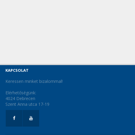
KAPCSOLAT
Keressen minket bizalommal!
Elérhetőségünk:
4024 Debrecen
Szent Anna utca 17-19