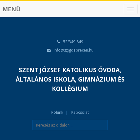
MENÜ
N
a
v
i
g
á
52/349-849
c
info@szjgdebrecen.hu
i
ó
SZENT JÓZSEF KATOLIKUS ÓVODA,
ÁLTALÁNOS ISKOLA, GIMNÁZIUM ÉS
KOLLÉGIUM
Rólunk
Kapcsolat