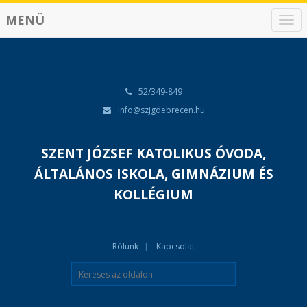
MENÜ
N
a
v
i
g
á
52/349-849
c
info@szjgdebrecen.hu
i
ó
SZENT JÓZSEF KATOLIKUS ÓVODA,
ÁLTALÁNOS ISKOLA, GIMNÁZIUM ÉS
KOLLÉGIUM
Rólunk
Kapcsolat