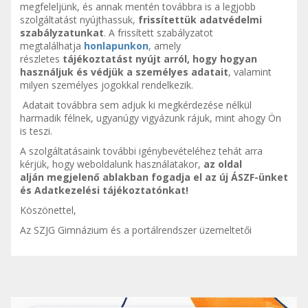
megfeleljünk, és annak mentén továbbra is a legjobb
szolgáltatást nyújthassuk,
frissítettük adatvédelmi
szabályzatunkat
. A frissített szabályzatot
megtalálhatja
honlapunkon
, amely
részletes
tájékoztatást nyújt arról, hogy hogyan
használjuk és védjük a személyes adatait
, valamint
milyen személyes jogokkal rendelkezik.
Adatait továbbra sem adjuk ki megkérdezése nélkül
harmadik félnek, ugyanúgy vigyázunk rájuk, mint ahogy Ön
is teszi.
A szolgáltatásaink további igénybevételéhez tehát arra
kérjük, hogy weboldalunk használatakor,
az oldal
alján megjelenő ablakban fogadja el az új ÁSZF-ünket
és Adatkezelési tájékoztatónkat!
Köszönettel,
Az SZJG Gimnázium és a portálrendszer üzemeltetői