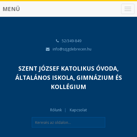
MENÜ
N
a
v
i
g
á
52/349-849
c
info@szjgdebrecen.hu
i
ó
SZENT JÓZSEF KATOLIKUS ÓVODA,
ÁLTALÁNOS ISKOLA, GIMNÁZIUM ÉS
KOLLÉGIUM
Rólunk
Kapcsolat