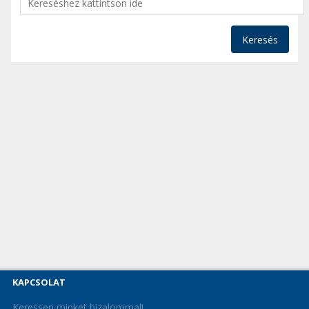
Keresés
KAPCSOLAT
Keressen minket bizalommal!