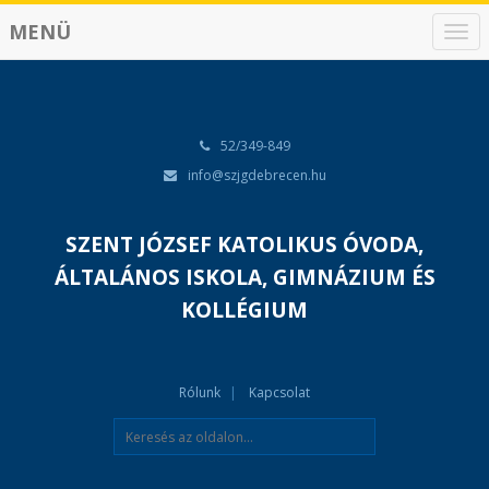
MENÜ
N
a
v
i
g
á
52/349-849
c
info@szjgdebrecen.hu
i
ó
SZENT JÓZSEF KATOLIKUS ÓVODA,
ÁLTALÁNOS ISKOLA, GIMNÁZIUM ÉS
KOLLÉGIUM
Rólunk
Kapcsolat