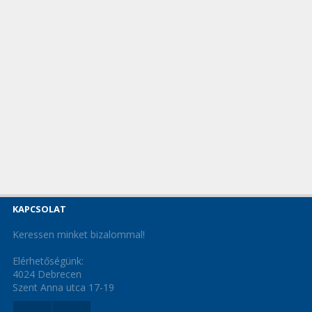
KAPCSOLAT
Keressen minket bizalommal!
Elérhetőségünk:
4024 Debrecen
Szent Anna utca 17-19